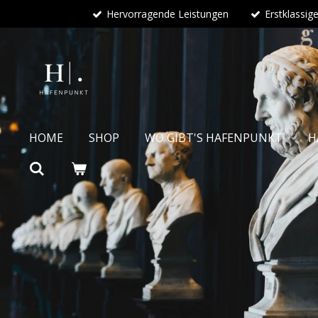
Hervorragende Leistungen
Erstklassig
Zum
Hauptinhalt
springen
HOME
SHOP
WO GIBT'S HAFENPUNKT
H