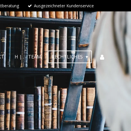
ktberatung
Ausgezeichneter Kundenservice
KT
H | . - TEAM
RECHTLICHES